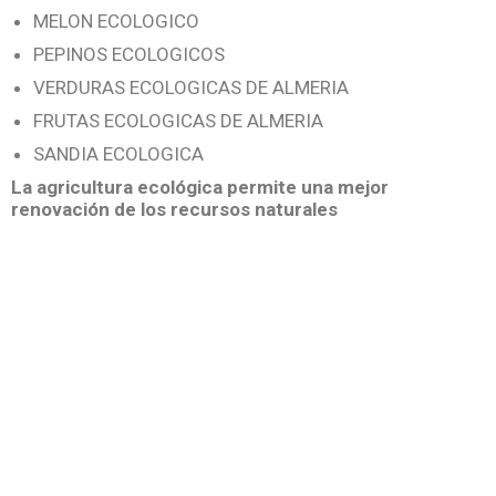
MELON ECOLOGICO
PEPINOS ECOLOGICOS
VERDURAS ECOLOGICAS DE ALMERIA
FRUTAS ECOLOGICAS DE ALMERIA
SANDIA ECOLOGICA
La agricultura ecológica permite una mejor
renovación de los recursos naturales
comerciosdealmeria.es
por el contrario inembargo al mismo tiempo
en contraste por otro lado en tanto que
de otro modo a pesar de (que) al contrario
de otra manera aunque
Para demostrar adición o complemento de una idea:
también lo siguiente
seguidamente
de igual importancia de la misma manera
igualmente