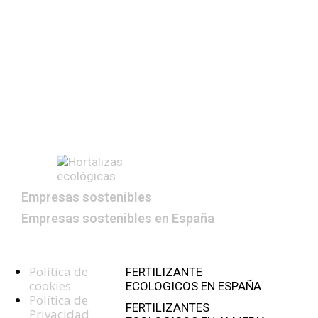
inmediatamente después
tan pronto como a más tardar
posteriormente antes de
previamente
«Hortalizas ecológicas: la elección verde para un estilo de vida
saludable.»
Empresas sostenibles
Empresas sostenibles en España
Enlaces de interes
Política de
FERTILIZANTE
cookies
ECOLOGICOS EN ESPAÑA
Política de
FERTILIZANTES
Privacidad